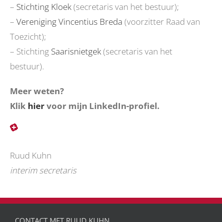
–
Stichting Kloek
(secretaris van het bestuur);
–
Vereniging Vincentius Breda
(voorzitter Raad van
Toezicht);
– Stichting
Saarisnietgek
(secretaris van het
bestuur).
Meer weten?
Klik
hier
voor mijn LinkedIn-profiel.
Ruud Kuhn
interim secretaris
CONTACT MET RUUD KUHN